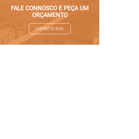
FALE CONNOSCO E PEÇA UM
ORÇAMENTO
CONTACTE-NOS
UNIMETAL
EMPRESA
PRODUTOS
PROJETOS
PORTEFOLIO
CONTACTOS
CONTACTOS
+351 21 980 21 40
chamada para rede fixa nacio
+351 21 980 06 61
chamada para rede fixa nacional
+351 93 980 06 61
chamada para rede móvel nacional
+351 21 981 07 07
chamada para rede fixa nacional
geral@unimetal.pt