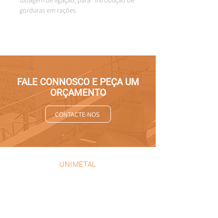
tubagem de ligação, para   introdução de 
gorduras em rações
FALE CONNOSCO E PEÇA UM
ORÇAMENTO
CONTACTE-NOS
UNIMETAL
EMPRESA
PRODUTOS
PROJETOS
PORTEFOLIO
CONTACTOS