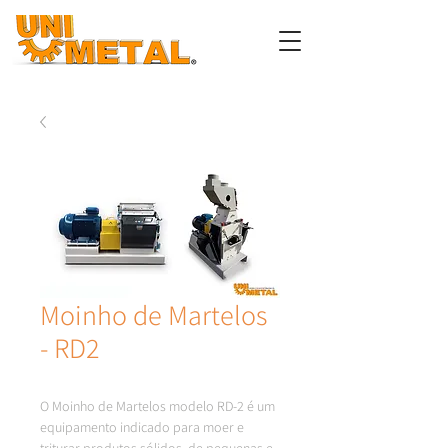
Moinho de Martelos
- RD2
O Moinho de Martelos modelo RD-2 é um 
equipamento indicado para moer e 