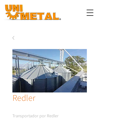
Redler
Transportador por Redler