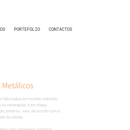
OS
PORTEFOLIO
CONTACTOS
s Metálicos
r fabricados em modelo redondo, 
 ou rectangular, e em chapa 
da, preta ou   inox, de acordo com a 
de do cliente.
cados para armazenar produtos 