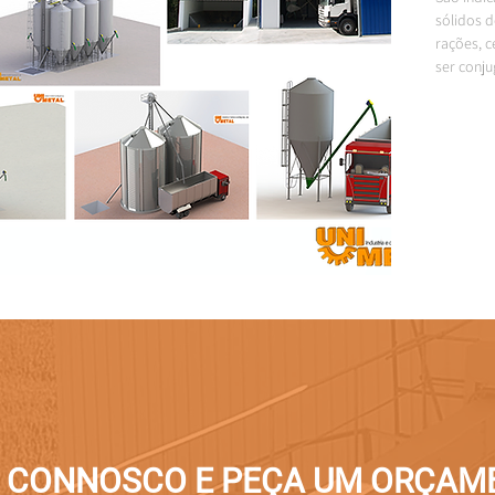
sólidos d
rações, c
ser conj
São forne
armados e
laboraçã
Para dim
comercia
canelada 
E CONNOSCO E PEÇA UM ORÇAM