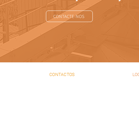
CONTACTE-NOS
CONTACTOS
LO
+351 21 980 21 40
Rua
chamada para rede fixa
Cas
nacio
271
+351 21 980 06 61
chamada para rede fixa
nacional
38.
+351 93 980 06 61
chamada para rede
móvel nacional
+351 21 981 07 07
chamada para rede fixa
nacional
geral@unimetal.pt