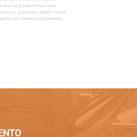
e diversas granulometrias como 
ereais ou   granulados, pellets. Podem 
ugados com inúmeros equipamentos.
cidos, na maior partes das situações, 
 prontos a colocar no local de 
o.
ensões acima das 40 toneladas, 
lizamos e montamos silos em chapa 
de fabrico espanhol.
ENTO