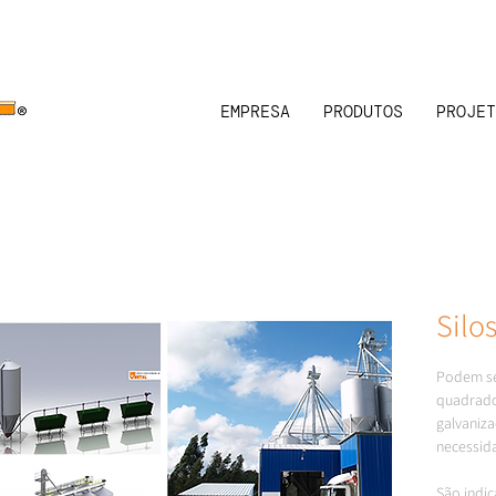
EMPRESA
PRODUTOS
PROJET
Silo
Podem se
quadrado
galvaniza
necessida
São indi