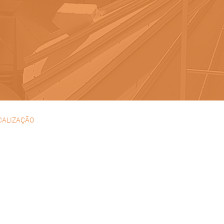
CALIZAÇÃO
 das Flores, Lote 138
al do Brejo, Dona Maria
5-247 Almargem do Bispo
815019, -9.260427