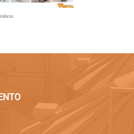
etálicos
ENTO