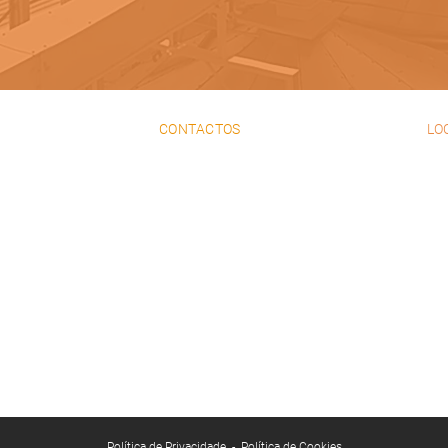
CONTACTOS
LO
+351 21 980 21 40
Rua
chamada para rede fixa
Cas
nacio
271
+351 21 980 06 61
chamada para rede fixa
nacional
38.
+351 93 980 06 61
chamada para rede
móvel nacional
+351 21 981 07 07
chamada para rede fixa
nacional
geral@unimetal.pt
Política de Privacidade
-
Política de Cookies