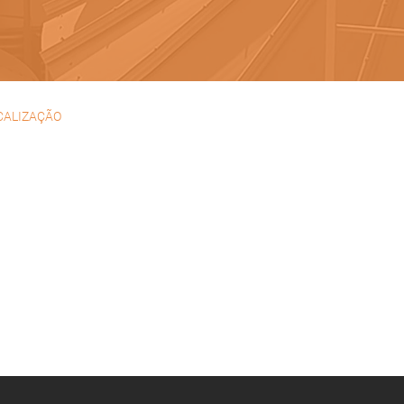
CALIZAÇÃO
 das Flores, Lote 138
al do Brejo, Dona Maria
5-247 Almargem do Bispo
815019, -9.260427