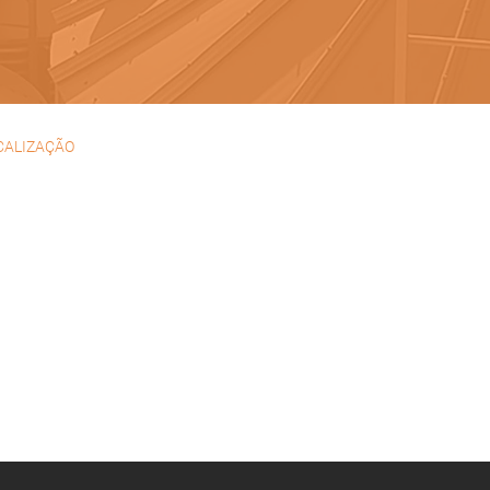
CALIZAÇÃO
 das Flores, Lote 138
al do Brejo, Dona Maria
5-247 Almargem do Bispo
815019, -9.260427