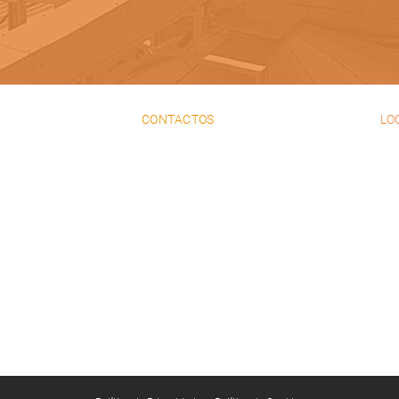
CONTACTOS
LO
+351 21 980 21 40
Rua
chamada para rede fixa
Cas
nacio
271
+351 21 980 06 61
chamada para rede fixa
nacional
38.
+351 93 980 06 61
chamada para rede
móvel nacional
+351 21 981 07 07
chamada para rede fixa
nacional
geral@unimetal.pt