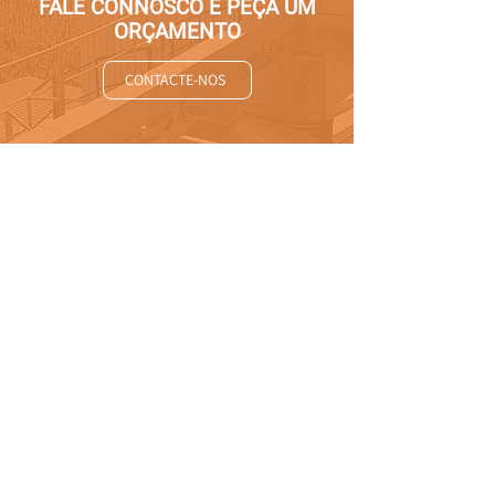
FALE CONNOSCO E PEÇA UM
ORÇAMENTO
CONTACTE-NOS
UNIMETAL
EMPRESA
PRODUTOS
PROJETOS
PORTEFOLIO
CONTACTOS
CONTACTOS
+351 21 980 21 40
chamada para rede fixa nacio
+351 21 980 06 61
chamada para rede fixa nacional
+351 93 980 06 61
chamada para rede móvel nacional
+351 21 981 07 07
chamada para rede fixa nacional
geral@unimetal.pt